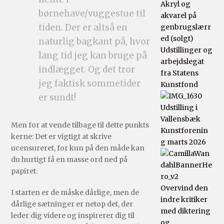
børnehave/vuggestue til
tiden. Der er altså en
naturlig bagkant på, hvor
Udstillinger og
lang tid jeg kan bruge på
arbejdslegat
indlægget. Og det tror
fra Statens
jeg faktisk sommetider
Kunstfond
er sundt!
Udstilling i
Vallensbæk
Men for at vende tilbage til dette punkts
Kunstforenin
kerne: Det er vigtigt at skrive
g marts 2026
ucensureret, for kun på den måde kan
du hurtigt få en masse ord ned på
papiret.
Overvind den
I starten er de måske dårlige, men de
indre kritiker
dårlige sætninger er netop det, der
med diktering
leder dig videre og inspirerer dig til
og