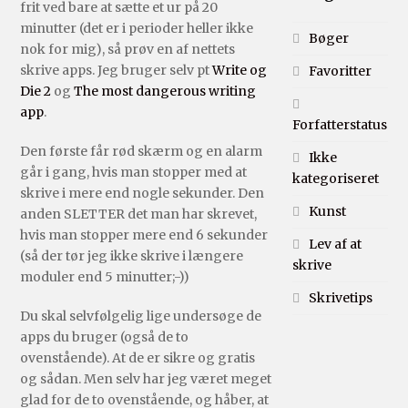
frit ved bare at sætte et ur på 20
minutter (det er i perioder heller ikke
Bøger
nok for mig), så prøv en af nettets
skrive apps. Jeg bruger selv pt
Write og
Favoritter
Die 2
og
The most dangerous writing
app
.
Forfatterstatus
Den første får rød skærm og en alarm
Ikke
går i gang, hvis man stopper med at
kategoriseret
skrive i mere end nogle sekunder. Den
Kunst
anden SLETTER det man har skrevet,
hvis man stopper mere end 6 sekunder
Lev af at
(så der tør jeg ikke skrive i længere
skrive
moduler end 5 minutter;-))
Skrivetips
Du skal selvfølgelig lige undersøge de
apps du bruger (også de to
ovenstående). At de er sikre og gratis
og sådan. Men selv har jeg været meget
glad for de to ovenstående, og håber, at