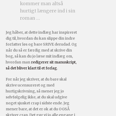
kommer man altså
hurtigt længere ind i sin
roman …
Jeg håber, at dette indlæg har inspireret
dig til, hvordan du kan slippe din indre
forfatter løs og bare SRIVE derudad. Og
når du så er færdig med at skrive din
bog, så kan du jo læse mit indlæg om,
hvordan man
redigerer sit manuskript,
så det bliver klart til et forlag
.
For når jeg skriver, at du bare skal
skrive ucensureret og med
hurtigskrivning, så mener jeg jo
selvfølgelig ikke, at du skal udgive
noget sjusket crap i sidste ende. Jeg
mener bare, at det er ok at du OGSÅ
skriver crap. Det gør vi jo alle engang i