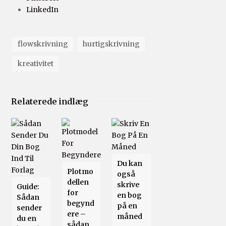
LinkedIn
flowskrivning
hurtigskrivning
kreativitet
Relaterede indlæg
Du kan
Plotmo
også
dellen
skrive
Guide:
for
en bog
Sådan
begynd
på en
sender
ere –
måned
du en
sådan