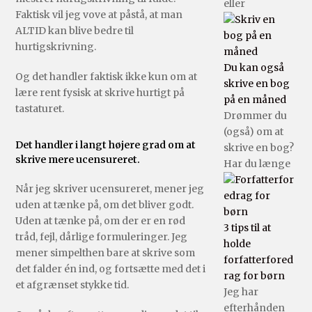
eller
Faktisk vil jeg vove at påstå, at man
ALTID kan blive bedre til
hurtigskrivning.
Du kan også
Og det handler faktisk ikke kun om at
skrive en bog
lære rent fysisk at skrive hurtigt på
på en måned
tastaturet.
Drømmer du
(også) om at
Det handler i langt højere grad om at
skrive en bog?
skrive mere ucensureret.
Har du længe
Når jeg skriver ucensureret, mener jeg
uden at tænke på, om det bliver godt.
Uden at tænke på, om der er en rød
3 tips til at
tråd, fejl, dårlige formuleringer. Jeg
holde
mener simpelthen bare at skrive som
forfatterfored
det falder én ind, og fortsætte med det i
rag for børn
et afgrænset stykke tid.
Jeg har
efterhånden