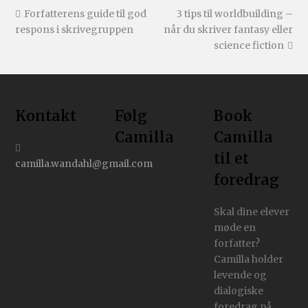
Forfatterens guide til god
3 tips til worldbuilding –
respons i skrivegruppen
når du skriver fantasy eller
science fiction
Kontakt
Følg
Book
Camilla
Camilla
til et
camilla.wandahl@gmail.com
foredrag
Skal dine elever
møde en
forfatter?
Camilla holder
levende og
dialogiske
foredrag på