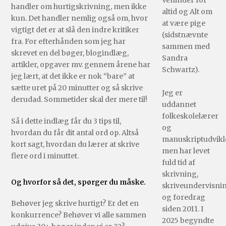
Veninder for
handler om hurtigskrivning, men ikke
altid og Alt om
kun. Det handler nemlig også om, hvor
at være pige
vigtigt det er at slå den indre kritiker
(sidstnævnte
fra. For efterhånden som jeg har
sammen med
skrevet en del bøger, blogindlæg,
Sandra
artikler, opgaver mv. gennem årene har
Schwartz).
jeg lært, at det ikke er nok “bare” at
sætte uret på 20 minutter og så skrive
Jeg er
derudad. Sommetider skal der mere til!
uddannet
folkeskolelærer
Så i dette indlæg får du 3 tips til,
og
hvordan du får dit antal ord op. Altså
manuskriptudvikle
kort sagt, hvordan du lærer at skrive
men har levet
flere ord i minuttet.
fuld tid af
skrivning,
Og hvorfor så det, spørger du måske.
skriveundervisni
og foredrag
Behøver jeg skrive hurtigt? Er det en
siden 2011. I
konkurrence? Behøver vi alle sammen
2025 begyndte