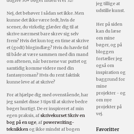
udgive 30+ bøger inden vi er 32?
jeg tillige at
udstille kunst.
Nej, det behøver I sådan set ikke. Men
kunne det ikke være fedt, hvis de
Her på siden
scener, du virkelig glæder dig til at
kan du læse
skrive nærmest bare skrev sig selv
om mine
frem? Hvis det kun tog en time at skrive
bøger, og på
et (godt) blogindlæg? Hvis du havde tid
bloggen
til både at være sammen med din mand
fortæller jeg
om aftenen, når børnene var puttet og
også om
samtidig komme videre med din
inspiration og
fantasyroman? Hvis du rent faktisk
baggrund for
kunne leve af at skrive?
mine
projekter - og
For at hjælpe dig med ovenstående, har
om nye
jeg samlet disse 3 tips til at skrive bedre
projekter på
bøger hurtigt. De er inspireret af min
vej.
egen praksis, af
skrivekurset Skriv en
bog på en uge
, af
powerwriting-
teknikken
og ikke mindst af bogen
Favoritter