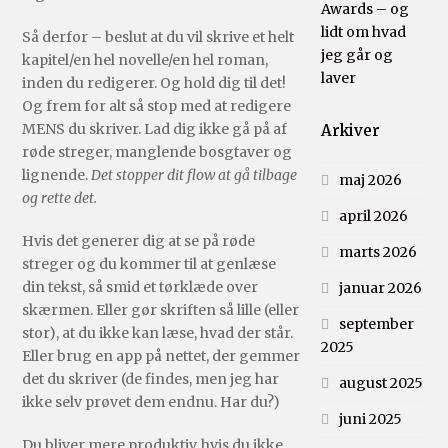
Awards – og
lidt om hvad
Så derfor – beslut at du vil skrive et helt
jeg går og
kapitel/en hel novelle/en hel roman,
laver
inden du redigerer. Og hold dig til det!
Og frem for alt så stop med at redigere
MENS du skriver. Lad dig ikke gå på af
Arkiver
røde streger, manglende bosgtaver og
lignende.
Det stopper dit flow at gå tilbage
maj 2026
og rette det.
april 2026
Hvis det generer dig at se på røde
marts 2026
streger og du kommer til at genlæse
din tekst, så smid et tørklæde over
januar 2026
skærmen. Eller gør skriften så lille (eller
september
stor), at du ikke kan læse, hvad der står.
2025
Eller brug en app på nettet, der gemmer
det du skriver (de findes, men jeg har
august 2025
ikke selv prøvet dem endnu. Har du?)
juni 2025
Du bliver mere produktiv, hvis du ikke