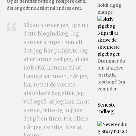
Og så derefter rette og redigere det til
holdt rigtig
det er godt nok til at nå andres ører.
mange
Sådan skriver jeg lige nu
dette blogindlæg. Jeg
3 tips til at
skrive de
skriver simpelthen alt
skønneste
det, jeg har på hjerte. Og
pigebøger
af erfaring ved jeg, at det
Drømmer du
nok skal komme til at
om at skrive
en rigtig
hænge sammen, når jeg
tøsebog? Om
har rettet de værste
veninder
afstikkere bagefter. Jeg
ved også, at jeg kan nå at
Seneste
skrive, rette og udgive
indlæg
det på en time. For ellers
når jeg nemlig ikke at
hente i