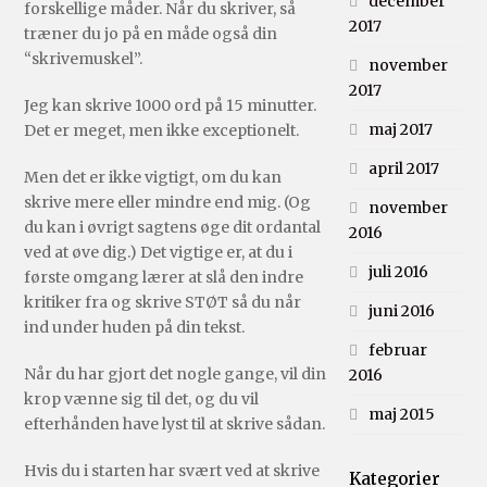
december
forskellige måder. Når du skriver, så
2017
træner du jo på en måde også din
“skrivemuskel”.
november
2017
Jeg kan skrive 1000 ord på 15 minutter.
maj 2017
Det er meget, men ikke exceptionelt.
april 2017
Men det er ikke vigtigt, om du kan
skrive mere eller mindre end mig. (Og
november
du kan i øvrigt sagtens øge dit ordantal
2016
ved at øve dig.) Det vigtige er, at du i
juli 2016
første omgang lærer at slå den indre
kritiker fra og skrive STØT så du når
juni 2016
ind under huden på din tekst.
februar
Når du har gjort det nogle gange, vil din
2016
krop vænne sig til det, og du vil
maj 2015
efterhånden have lyst til at skrive sådan.
Hvis du i starten har svært ved at skrive
Kategorier