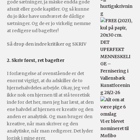
gode sætninger, ja måske endda gode
hurtigskrivnin
afsnit eller gode kapitler. Og så kunne
g
du jo ikke have undværet de dårlige
sætninger. Og de er jo virkelig nemme
at redigere ud bagefter!
DET
Så drop den indre kritiker og SKRIV
UPERFEKT
MENNESKELI
2. Skriv først, ret bagefter
GE –
Fernisering i
I forlængelse af ovenstående er det
Vallensbæk
enormt vigtigt, at du adskiller de to
Kunstforenin
hjernehalvdeles arbejde. Okay, jeg ved
g 28/2-26
ikke nok om hjernen til at stå teoretisk
inde for det her, men jeg har læst, at den
ene halvdel af hjernen er kreativ og den
anden er analytisk. Og man bruger den
Vi er blevet
kreative, når man skriver og den
nomineret til
analytiske, når man redigerer. Det lyder
Mofibo
logisk i mine ører.