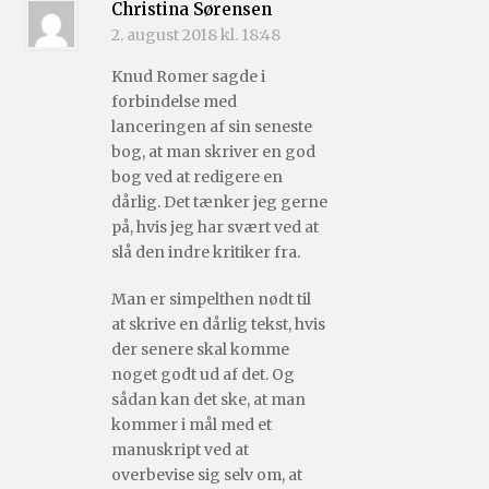
Christina Sørensen
2. august 2018 kl. 18:48
Knud Romer sagde i
forbindelse med
lanceringen af sin seneste
bog, at man skriver en god
bog ved at redigere en
dårlig. Det tænker jeg gerne
på, hvis jeg har svært ved at
slå den indre kritiker fra.
Man er simpelthen nødt til
at skrive en dårlig tekst, hvis
der senere skal komme
noget godt ud af det. Og
sådan kan det ske, at man
kommer i mål med et
manuskript ved at
overbevise sig selv om, at