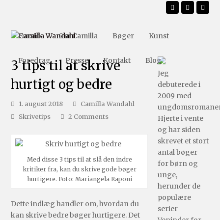
Facebook
Instagr
Emai
Forside
Om Camilla
Bøger
Kunst
Foredrag
Presse
Kontakt
Blog
3 tips til at skrive
Jeg
hurtigt og bedre
debuterede i
2009 med
1. august 2018
Camilla Wandahl
ungdomsromane
Skrivetips
2 Comments
Hjerte i vente
og har siden
skrevet et stort
antal bøger
Med disse 3 tips til at slå den indre
for børn og
kritiker fra, kan du skrive gode bøger
unge,
hurtigere. Foto: Mariangela Raponi
herunder de
populære
Dette indlæg handler om, hvordan du
serier
kan skrive bedre bøger hurtigere. Det