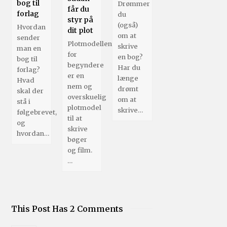
bog til
Drømmer
får du
forlag
du
styr på
(også)
Hvordan
dit plot
om at
sender
Plotmodellen
skrive
man en
for
en bog?
bog til
begyndere
Har du
forlag?
er en
længe
Hvad
nem og
drømt
skal der
overskuelig
om at
stå i
plotmodel
skrive…
følgebrevet,
til at
og
skrive
hvordan…
bøger
og film.
…
This Post Has 2 Comments