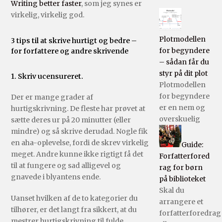
Writing better faster
, som jeg synes er
virkelig, virkelig god.
Plotmodellen
3 tips til at skrive hurtigt og bedre –
for begyndere
for forfattere og andre skrivende
– sådan får du
styr på dit plot
1. Skriv ucensureret.
Plotmodellen
for begyndere
Der er mange grader af
er en nem og
hurtigskrivning. De fleste har prøvet at
overskuelig
sætte deres ur på 20 minutter (eller
mindre) og så skrive derudad. Nogle fik
en aha-oplevelse, fordi de skrev virkelig
Guide:
meget. Andre kunne ikke rigtigt få det
Forfatterfored
til at fungere og sad alligevel og
rag for børn
gnavede i blyantens ende.
på biblioteket
Skal du
Uanset hvilken af de to kategorier du
arrangere et
tilhører, er det langt fra sikkert, at du
forfatterforedrag
mestrer hurtigskrivning til fulde.