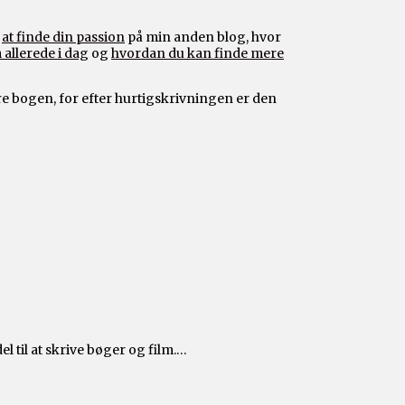
m
at finde din passion
på min anden blog, hvor
allerede i dag
og
hvordan du kan finde mere
gere bogen, for efter hurtigskrivningen er den
 til at skrive bøger og film.…