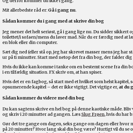
Og derfor kommer du ikke i gang.
Mit allerbedste råd er:
Gå i gang nu
.
Sådan kommer du i gang med at skrive din bog
Jeg mener det helt seriøst, gå i gang lige nu. Du sidder sikkert o
toilettet/i sofaen/mens du laver mad. Når du er færdig med at læ
en blok eller din computer.
Sæt dig ned (eller stå op, jeg har skrevet masser mens jeg har 
ur på ti minutter. Start med netop det fra din bog, der falder dig
Hvis du ikke kan komme i tanke om en bestemt scene fra din bog,
i en tilfældig situation. FX skriv om, at han spiser.
Hvis det er en fagbog, så start med et hvilket som helst kapitel, 
opsumerende kapitel – det er ikke vigtigt. Det vigtige er,
at du 
Sådan kommer du videre med din bog
Du kan sagtens skrive en hel bog på denne kaotiske måde. Bli
og skriv i 20 minutter ad gangen. Læs
Slug Frøen
, hvis du har 
Gør det tre gange om dagen, seks gange om dagen eller hvor me
på 20 minutter? Hvor lang skal din bog være? Hurtigt vil du se o