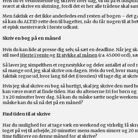
Hvis du er vedholdende og skriver hver dag, vil du på et tidspu
svært at skrive en slutning, fordi det er her alle trådene skal sam
Men faktisk er det ikke anderledes end resten af bogen – det gæl
så kan du ALTID rette den til bagefter, når du får nogen til at
et episk mesterværk i første udkast.
Skriv en bog på en måned
Hvis du kan lide at presse dig selv, så sæt en deadline. Når jeg 
stil med
Hjerte i vente
og
Et stykke af månen
(ca. 45.000 ord), s
Så laver jeg simpelthen et regnestykke og deler antallet af ord me
så mange ord, jeg skal skrive om dagen. Hvis du ved, hvor mang
faktisk regne ud, hvor lang tid det (i teorien) vil tage dig at skri
Hvis jeg skal skrive en bog så hurtigt, skal jeg skrive den med h
kan være svært at finde tiden. Har du aftenerne fri for børn og
3 x 20 minutter hver dag. Så kan du måske sætte nogle weekendd
måske kan du så nå det på en måned?
Find tiden til at skrive
Har du mulighed for at tage væk en weekend og virkelig få skr
toget på vej til arbejde, 20 minutter mens maden simrer og 20 
time tidligere op denne måned for at skrive?