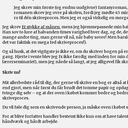
Jeg skrev min første (og endnu uudgivne) fantasyroman, 
romanen skrev jeg ovre på skolen, fordi jeg mødte 45 minu
ro til dén skriveproces. Men jeg er også virkelig en morg
Jeg skrev
Et stykke af månen
, mens jeg hjemmepassede min baby
Han sov to lure af halvanden times varighed hver dag, og de, der
mange andre ting, man gerne vil nå, når baby sover! Men barsle
det var faktisk en mega fed skriveproces!).
Og så husk, at det vigtigste jo ikke er, om du skriver bogen på e
gang. Hjerte i vente blev jeg fx ikke færdig med inden for min de
lærerseminariet), men jeg nåede så langt, at jeg alligevel fik sk
Skriv nu!
Mit allerbedste råd til dig, der gerne vil skrive en bog er altså a
end gjort, men når først du får brudt det tomme papir og opdag
tvinge dig selv – og at der oven i købet kommer bedre og bedre o
skriveproces.
Du vil føle dig som en skrivende person, ja måske oven i købet s
For at blive forfatter handler bestemt ikke kun om at have talen
håndværk og hårdt arbejde.