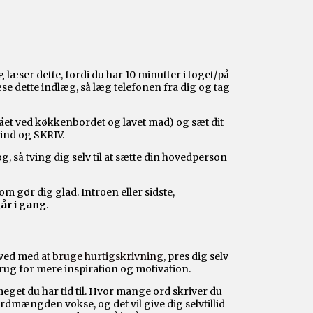
g læser dette, fordi du har 10 minutter i toget/på
se dette indlæg, så læg telefonen fra dig og tag
stået ved køkkenbordet og lavet mad) og sæt dit
 ind og SKRIV.
 så tving dig selv til at sætte din hovedperson
som gør dig glad. Introen eller sidste,
går i gang
.
v ved med
at bruge hurtigskrivning
, pres dig selv
brug for mere inspiration og motivation.
get du har tid til. Hvor mange ord skriver du
rdmængden vokse, og det vil give dig selvtillid