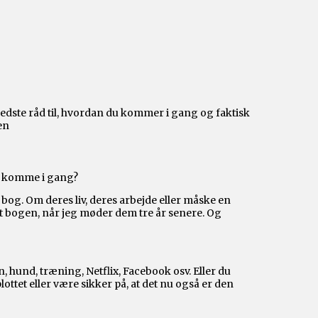
dste råd til, hvordan du kommer i gang og faktisk
en
t komme i gang?
bog. Om deres liv, deres arbejde eller måske en
et bogen, når jeg møder dem tre år senere. Og
 hund, træning, Netflix, Facebook osv. Eller du
ottet eller være sikker på, at det nu også er den