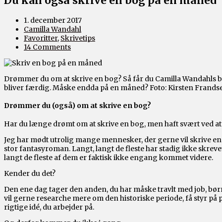
Du kan også skrive en bog på en måned
1. december 2017
Camilla Wandahl
Favoritter
,
Skrivetips
14 Comments
Drømmer du om at skrive en bog? Så får du Camilla Wandahls be
bliver færdig. Måske endda på en måned? Foto: Kirsten Frands
Drømmer du (også) om at skrive en bog?
Har du længe drømt om at skrive en bog, men haft svært ved a
Jeg har mødt utrolig mange mennesker, der gerne vil skrive en 
stor fantasyroman. Langt, langt de fleste har stadig ikke skrev
langt de fleste af dem er faktisk ikke engang kommet videre.
Kender du det?
Den ene dag tager den anden, du har måske travlt med job, børn,
vil gerne researche mere om den historiske periode, få styr på pl
rigtige idé, du arbejder på.