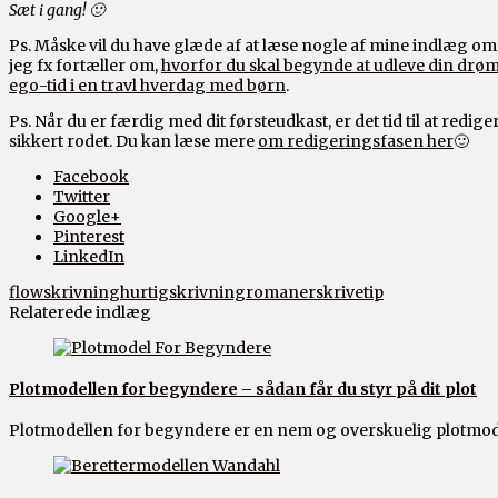
Sæt i gang! 🙂
Ps. Måske vil du have glæde af at læse nogle af mine indlæg o
jeg fx fortæller om,
hvorfor du skal begynde at udleve din drøm 
ego-tid i en travl hverdag med børn
.
Ps. Når du er færdig med dit førsteudkast, er det tid til at redi
sikkert rodet. Du kan læse mere
om redigeringsfasen her
🙂
Facebook
Twitter
Google+
Pinterest
LinkedIn
flowskrivning
hurtigskrivning
romaner
skrivetip
Relaterede indlæg
Plotmodellen for begyndere – sådan får du styr på dit plot
Plotmodellen for begyndere er en nem og overskuelig plotmodel