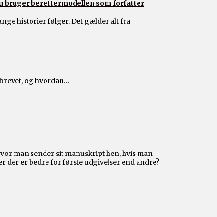
 bruger berettermodellen som forfatter
ge historier følger. Det gælder alt fra
gebrevet, og hvordan…
 hvor man sender sit manuskript hen, hvis man
er der er bedre for første udgivelser end andre?