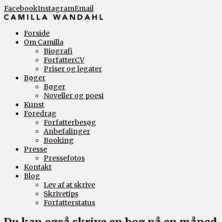
Facebook
Instagram
Email
Forside
Om Camilla
Biografi
ForfatterCV
Priser og legater
Bøger
Bøger
Noveller og poesi
Kunst
Foredrag
Forfatterbesøg
Anbefalinger
Booking
Presse
Pressefotos
Kontakt
Blog
Lev af at skrive
Skrivetips
Forfatterstatus