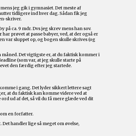
mens jeg gik i gymnasiet. Det meste af
tter tidligere ind hver dag. Sådan fik jeg
en-skriver.
 på ca. 9 mdr. Dvs jeg skrev mens han sov.
 har prøvet at passe babyer, ved, at der også er
n var sluppet op, og bogen skulle skrives (og
n måned. Det vigtigste er, at du faktisk kommer i
adline (som var, at jeg skulle starte på
revet den færdig efter jeg startede.
t komme i gang. Det lyder sikkert lettere sagt
er, at du faktisk kan komme videre ved at
rd ud af det, så vil du få mere glæde ved dit
om en forfatter.
t. Det handler lige så meget om øvelse,