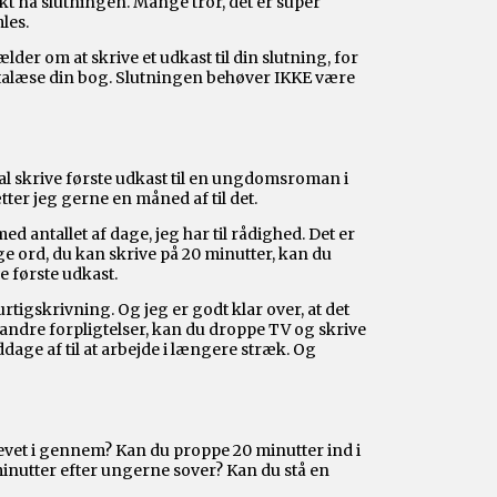
nkt nå slutningen. Mange tror, det er super
les.
der om at skrive et udkast til din slutning, for
 betalæse din bog. Slutningen behøver IKKE være
skal skrive første udkast til en ungdomsroman i
ætter jeg gerne en måned af til det.
d antallet af dage, jeg har til rådighed. Det er
e ord, du kan skrive på 20 minutter, kan du
ve første udkast.
urtigskrivning. Og jeg er godt klar over, at det
 andre forpligtelser, kan du droppe TV og skrive
age af til at arbejde i længere stræk. Og
evet i gennem? Kan du proppe 20 minutter ind i
minutter efter ungerne sover? Kan du stå en