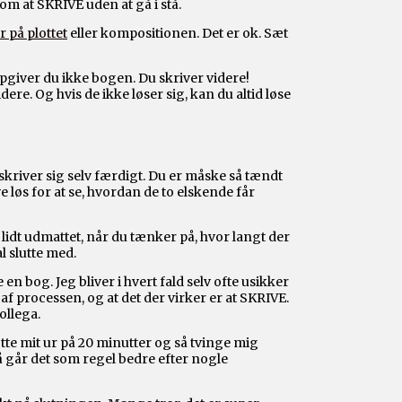
om at SKRIVE uden at gå i stå.
yr på plottet
eller kompositionen. Det er ok. Sæt
 opgiver du ikke bogen. Du skriver videre!
dere. Og hvis de ikke løser sig, kan du altid løse
river sig selv færdigt. Du er måske så tændt
ve løs for at se, hvordan de to elskende får
lidt udmattet, når du tænker på, hvor langt der
al slutte med.
 en bog. Jeg bliver i hvert fald selv ofte usikker
af processen, og at det der virker er at SKRIVE.
ollega.
sætte mit ur på 20 minutter og så tvinge mig
 så går det som regel bedre efter nogle