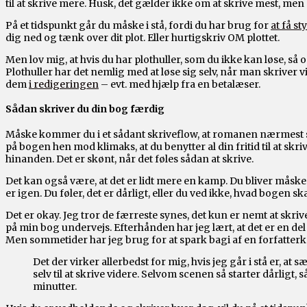
til at skrive mere. Husk, det gælder ikke om at skrive mest, men 
På et tidspunkt går du måske i stå, fordi du har brug for
at få st
dig ned og tænk over dit plot. Eller hurtigskriv OM plottet.
Men lov mig, at hvis du har plothuller, som du ikke kan løse, så
Plothuller har det nemlig med at løse sig selv, når man skriver vi
dem
i redigeringen
– evt. med hjælp fra en betalæser.
Sådan skriver du din bog færdig
Måske kommer du i et sådant skriveflow, at romanen nærmest sk
på bogen hen mod klimaks, at du benytter al din fritid til at skri
hinanden. Det er skønt, når det føles sådan at skrive.
Det kan også være, at det er lidt mere en kamp. Du bliver måske 
er igen. Du føler, det er dårligt, eller du ved ikke, hvad bogen sk
Det er okay. Jeg tror de færreste synes, det kun er nemt at skrive
på min bog undervejs. Efterhånden har jeg lært, at det er en del 
Men sommetider har jeg brug for at spark bagi af en forfatterk
Det der virker allerbedst for mig, hvis jeg går i stå er, at 
selv til at skrive videre. Selvom scenen så starter dårligt,
minutter.