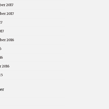
er 2017
er 2017
17
017
ber 2016
6
16
r 2016
15
ier