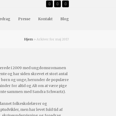
Facebook
Instagram
Email
edrag
Presse
Kontakt
Blog
Hjem
»
Arkiver for maj 2017
terede i 2009 med ungdomsromanen
ente og har siden skrevet et stort antal
r børn og unge, herunder de populære
ninder for altid og Alt om at være pige
vnte sammen med Sandra Schwartz).
dannet folkeskolelærer og
tudvikler, men har levet fuld tid af
, skriveundervisning og foredrag