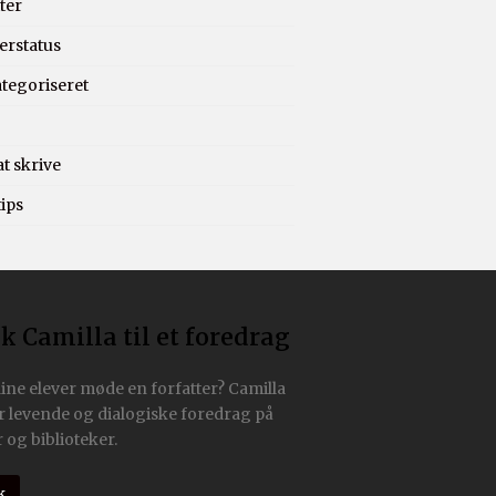
ter
erstatus
ategoriseret
at skrive
ips
k Camilla til et foredrag
dine elever møde en forfatter? Camilla
r levende og dialogiske foredrag på
 og biblioteker.
k