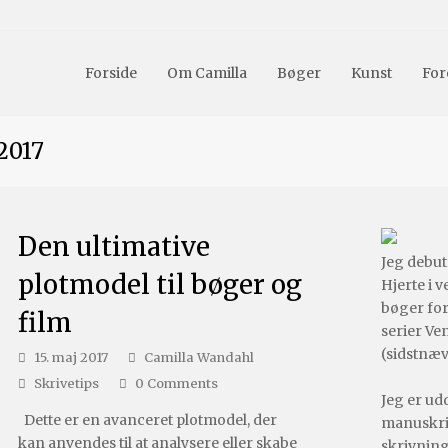
Forside
Om Camilla
Bøger
Kunst
For
2017
Den ultimative
Jeg debu
plotmodel til bøger og
Hjerte i v
bøger fo
film
serier Ve
(sidstnæ
15. maj 2017
Camilla Wandahl
Skrivetips
0 Comments
Jeg er ud
Dette er en avanceret plotmodel, der
manuskrip
kan anvendes til at analysere eller skabe
skrivning