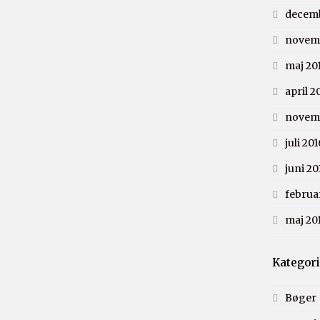
decemb
novemb
maj 20
april 2
novem
juli 201
juni 20
februa
maj 20
Kategor
Bøger