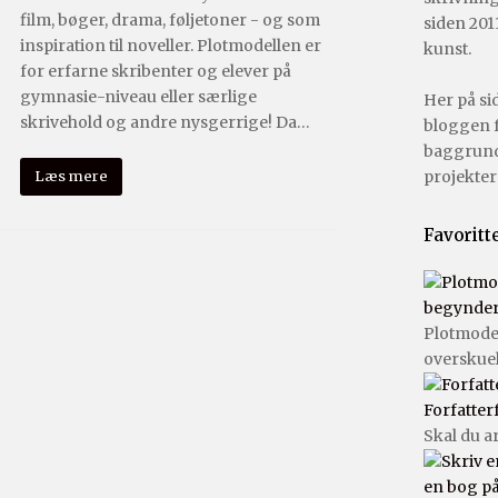
film, bøger, drama, føljetoner - og som
siden 2011
inspiration til noveller. Plotmodellen er
kunst.
for erfarne skribenter og elever på
gymnasie-niveau eller særlige
Her på si
skrivehold og andre nysgerrige! Da…
bloggen f
baggrund
projekter 
Læs mere
Favoritt
begyndere
Plotmode
overskue
Forfatter
Skal du a
en bog p