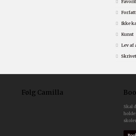
Favorit
Forfatt
Ikke k
Kunst
Lev af 
Skrivet
Følg Camilla
Boo
Skal 
holde
skoler
Boo