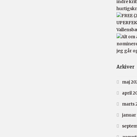
indre kri
hurtigsk
UPERFEKT
Vallensb
nomineret
jeg går o
Arkiver
maj 20
april 2
marts 
januar
septem