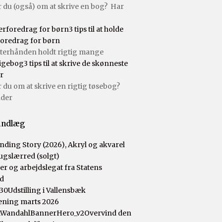
du (også) om at skrive en bog? Har
3 tips til at holde
foredrag for børn
fterhånden holdt rigtig mange
3 tips til at skrive de skønneste
r
u om at skrive en rigtig tøsebog?
der
indlæg
ger og arbejdslegat fra Statens
d
Udstilling i Vallensbæk
ening marts 2026
Overvind den