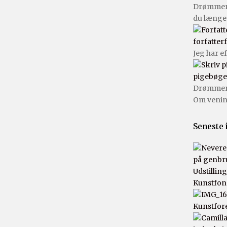
Drømmer 
du længe
forfatter
Jeg har e
pigebøge
Drømmer d
Om venin
Seneste 
Udstillin
Kunstfon
Kunstfor