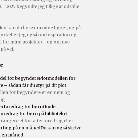
. I 2025 begyndte jeg tillige at udstille
den kan du læse om mine bøger, og på
ortæller jeg også om inspiration og
 for mine projekter - og om nye
på vej.
er
Plotmodellen for
 – sådan får du styr på dit plot
llen for begyndere er en nem og
lig
Guide:
foredrag for børn på biblioteket
rrangere et forfatterforedrag eller
Du kan også skrive
å en måned