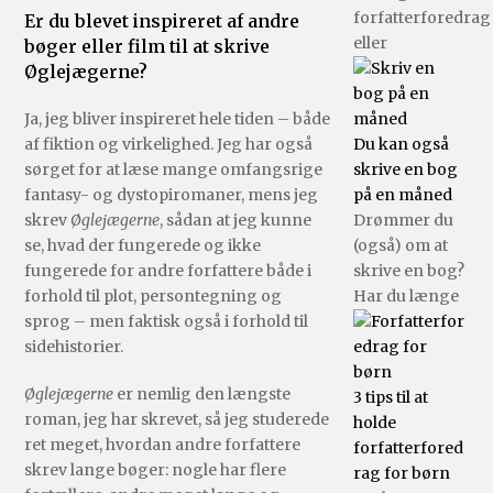
forfatterforedrag
Er du blevet inspireret af andre
eller
bøger eller film til at skrive
Øglejægerne?
Ja, jeg bliver inspireret hele tiden – både
af fiktion og virkelighed. Jeg har også
Du kan også
sørget for at læse mange omfangsrige
skrive en bog
fantasy- og dystopiromaner, mens jeg
på en måned
skrev
Øglejægerne
, sådan at jeg kunne
Drømmer du
se, hvad der fungerede og ikke
(også) om at
fungerede for andre forfattere både i
skrive en bog?
forhold til plot, persontegning og
Har du længe
sprog – men faktisk også i forhold til
sidehistorier.
Øglejægerne
er nemlig den længste
3 tips til at
roman, jeg har skrevet, så jeg studerede
holde
ret meget, hvordan andre forfattere
forfatterfored
skrev lange bøger: nogle har flere
rag for børn