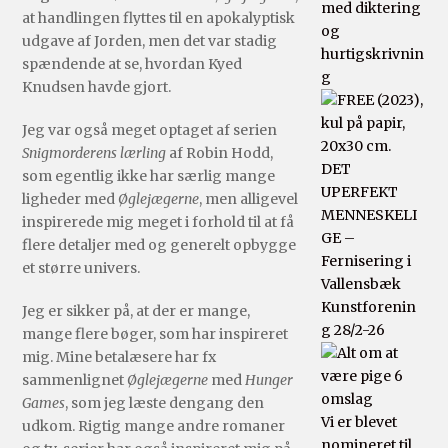
med diktering
at handlingen flyttes til en apokalyptisk
og
udgave af Jorden, men det var stadig
hurtigskrivnin
spændende at se, hvordan Kyed
g
Knudsen havde gjort.
Jeg var også meget optaget af serien
Snigmorderens lærling
af Robin Hodd,
DET
som egentlig ikke har særlig mange
UPERFEKT
ligheder med
Øglejægerne
, men alligevel
MENNESKELI
inspirerede mig meget i forhold til at få
GE –
flere detaljer med og generelt opbygge
Fernisering i
et større univers.
Vallensbæk
Kunstforenin
Jeg er sikker på, at der er mange,
g 28/2-26
mange flere bøger, som har inspireret
mig. Mine betalæsere har fx
sammenlignet
Øglejægerne
med
Hunger
Games
, som jeg læste dengang den
Vi er blevet
udkom. Rigtig mange andre romaner
nomineret til