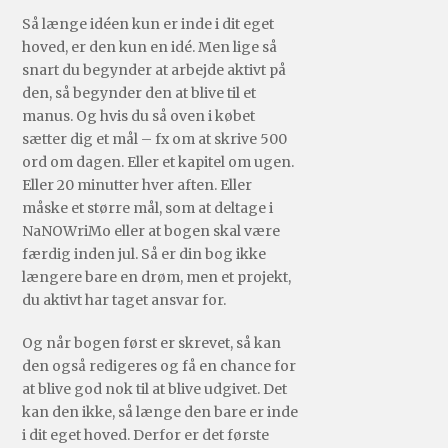
Så længe idéen kun er inde i dit eget
hoved, er den kun en idé. Men lige så
snart du begynder at arbejde aktivt på
den, så begynder den at blive til et
manus. Og hvis du så oven i købet
sætter dig et mål – fx om at skrive 500
ord om dagen. Eller et kapitel om ugen.
Eller 20 minutter hver aften. Eller
måske et større mål, som at deltage i
NaNOWriMo eller at bogen skal være
færdig inden jul. Så er din bog ikke
længere bare en drøm, men et projekt,
du aktivt har taget ansvar for.
Og når bogen først er skrevet, så kan
den også redigeres og få en chance for
at blive god nok til at blive udgivet. Det
kan den ikke, så længe den bare er inde
i dit eget hoved. Derfor er det første