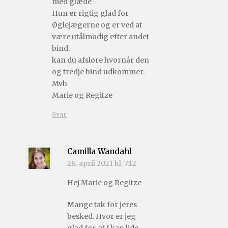
med glæde
Hun er rigtig glad for
Øglejægerne og er ved at
være utålmodig efter andet
bind.
kan du afsløre hvornår den
og tredje bind udkommer.
Mvh
Marie og Regitze
Svar
Camilla Wandahl
28. april 2021 kl. 7:12
Hej Marie og Regitze
Mange tak for jeres
besked. Hvor er jeg
glad for, at I kan lide