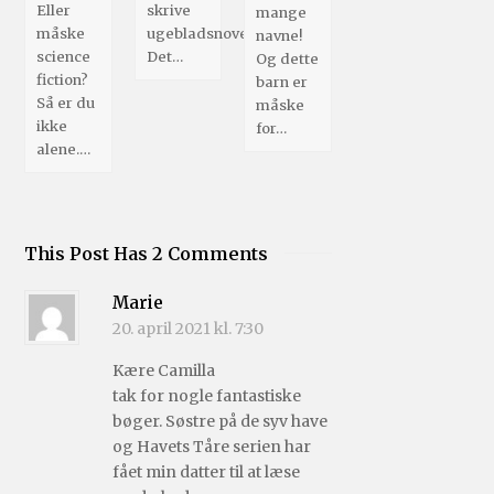
Eller
skrive
mange
måske
ugebladsnoveller.
navne!
science
Det…
Og dette
fiction?
barn er
Så er du
måske
ikke
for…
alene.…
This Post Has 2 Comments
Marie
20. april 2021 kl. 7:30
Kære Camilla
tak for nogle fantastiske
bøger. Søstre på de syv have
og Havets Tåre serien har
fået min datter til at læse