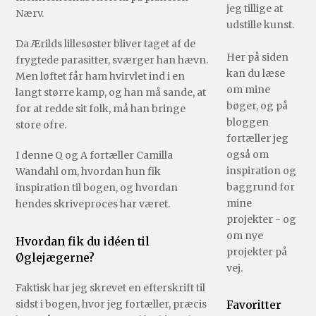
jeg tillige at
Nærv.
udstille kunst.
Da Ærilds lillesøster bliver taget af de
Her på siden
frygtede parasitter, sværger han hævn.
kan du læse
Men løftet får ham hvirvlet ind i en
om mine
langt større kamp, og han må sande, at
bøger, og på
for at redde sit folk, må han bringe
bloggen
store ofre.
fortæller jeg
også om
I denne Q og A fortæller Camilla
inspiration og
Wandahl om, hvordan hun fik
baggrund for
inspiration til bogen, og hvordan
mine
hendes skriveproces har været.
projekter - og
om nye
Hvordan fik du idéen til
projekter på
Øglejægerne?
vej.
Faktisk har jeg skrevet en efterskrift til
sidst i bogen, hvor jeg fortæller, præcis
Favoritter