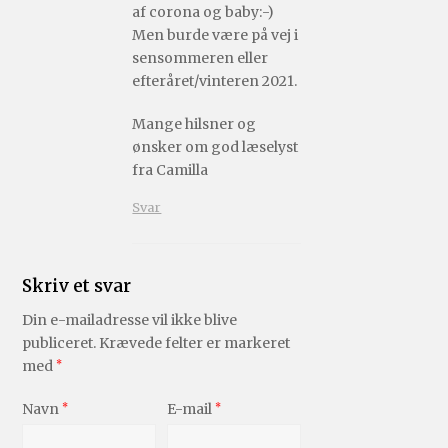
af corona og baby:-)
Men burde være på vej i
sensommeren eller
efteråret/vinteren 2021.
Mange hilsner og
ønsker om god læselyst
fra Camilla
Svar
Skriv et svar
Din e-mailadresse vil ikke blive
publiceret.
Krævede felter er markeret
med
*
Navn
*
E-mail
*