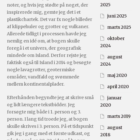
2025
noter, og hvis jeg stødte på noget, der
inspirerede mig, gemte jeg det i et
juni 2025
plastikchartek. Det var fx nogle billeder
af klippehuler og grotter og vulkaner.
marts 2025
Allerede tidligt i processen havde jeg
oktober
nemlig en idé om, at bogen skulle
2024
foregå i et univers, der geografisk
mindede om Island. Derfor rejste jeg
august
faktisk også til Island i 2014 og besøgte
2024
nogle lavagrotter, geotermiske
maj 2020
områder, vandfald og svømmede
mellem kontinentalplader.
april 2020
Efterhånden begyndte jeg at skrive små
januar
og lidt længere tekstbidder. Jeg
2020
forsøgte mig både i 1. person og 3.
marts 2019
person. I lang tid troede jeg, at bogen
skulle skrives i 3. person. På et tidspunkt
august
gik jeg i gang med et første udkast, og
2018