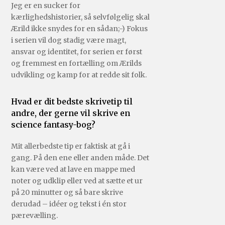
Jeg er en sucker for
kærlighedshistorier, så selvfølgelig skal
Ærild ikke snydes for en sådan;-) Fokus
i serien vil dog stadig være magt,
ansvar og identitet, for serien er først
og fremmest en fortælling om Ærilds
udvikling og kamp for at redde sit folk.
Hvad er dit bedste skrivetip til
andre, der gerne vil skrive en
science fantasy-bog?
Mit allerbedste tip er faktisk at gå i
gang. På den ene eller anden måde. Det
kan være ved at lave en mappe med
noter og udklip eller ved at sætte et ur
på 20 minutter og så bare skrive
derudad – idéer og tekst i én stor
pærevælling.