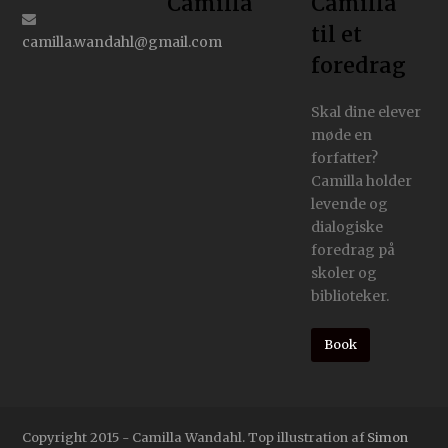
Camilla
Camilla
til et
camilla.wandahl@gmail.com
foredrag
Skal dine elever
møde en
forfatter?
Camilla holder
levende og
dialogiske
foredrag på
skoler og
biblioteker.
Book
Copyright 2015 - Camilla Wandahl. Top illustration af
Simon