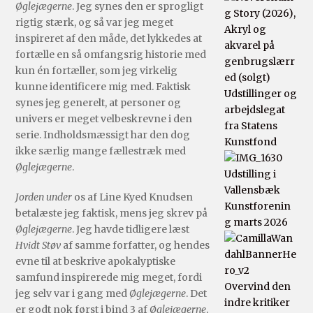
Øglejægerne
. Jeg synes den er sprogligt
rigtig stærk, og så var jeg meget
inspireret af den måde, det lykkedes at
fortælle en så omfangsrig historie med
kun én fortæller, som jeg virkelig
kunne identificere mig med. Faktisk
Udstillinger og
synes jeg generelt, at personer og
arbejdslegat
univers er meget velbeskrevne i den
fra Statens
serie. Indholdsmæssigt har den dog
Kunstfond
ikke særlig mange fællestræk med
Øglejægerne
.
Udstilling i
Vallensbæk
Jorden under
os af Line Kyed Knudsen
Kunstforenin
betalæste jeg faktisk, mens jeg skrev på
g marts 2026
Øglejægerne
. Jeg havde tidligere læst
Hvidt Støv
af samme forfatter, og hendes
evne til at beskrive apokalyptiske
samfund inspirerede mig meget, fordi
Overvind den
jeg selv var i gang med
Øglejægerne
. Det
indre kritiker
er godt nok først i bind 3 af
Øglejægerne
,