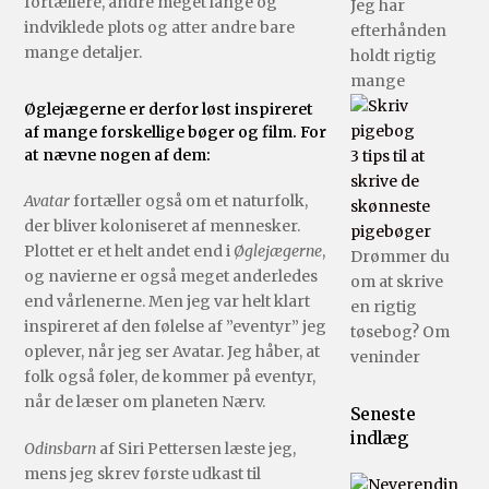
fortællere, andre meget lange og
Jeg har
indviklede plots og atter andre bare
efterhånden
mange detaljer.
holdt rigtig
mange
Øglejægerne er derfor løst inspireret
af mange forskellige bøger og film. For
at nævne nogen af dem:
3 tips til at
skrive de
Avatar
fortæller også om et naturfolk,
skønneste
der bliver koloniseret af mennesker.
pigebøger
Plottet er et helt andet end i
Øglejægerne
,
Drømmer du
og navierne er også meget anderledes
om at skrive
end vårlenerne. Men jeg var helt klart
en rigtig
inspireret af den følelse af ”eventyr” jeg
tøsebog? Om
oplever, når jeg ser Avatar. Jeg håber, at
veninder
folk også føler, de kommer på eventyr,
når de læser om planeten Nærv.
Seneste
indlæg
Odinsbarn
af Siri Pettersen læste jeg,
mens jeg skrev første udkast til