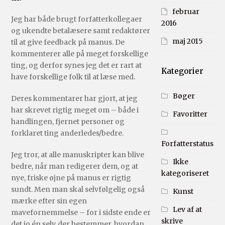
februar
Jeg har både brugt forfatterkollegaer
2016
og ukendte betalæsere samt redaktører
maj 2015
til at give feedback på manus. De
kommenterer alle på meget forskellige
ting, og derfor synes jeg det er rart at
Kategorier
have forskellige folk til at læse med.
Bøger
Deres kommentarer har gjort, at jeg
har skrevet rigtig meget om – både i
Favoritter
handlingen, fjernet personer og
forklaret ting anderledes/bedre.
Forfatterstatus
Jeg tror, at alle manuskripter kan blive
Ikke
bedre, når man redigerer dem, og at
kategoriseret
nye, friske øjne på manus er rigtig
sundt. Men man skal selvfølgelig også
Kunst
mærke efter sin egen
Lev af at
mavefornemmelse – for i sidste ende er
skrive
det jo én selv, der bestemmer, hvordan