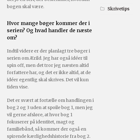
bogen skal være.
Skrivetips
Hvor mange bøger kommer der i
serien? Og hvad handler de næste
om?
Indtil videre er der planlagt tre bøger i
serien om Ærild. Jeg har også idéer til
spin off, men det tror jeg næsten altid
forfattere har, og det er ikke altid, at de
idéer egentlig skal skrives. Det vil kun
tiden vise.
Det er svært at fortælle om handlingen i
bog 2 og 3 uden at spoile bog 1, men jeg
vil gerne afsløre, at hvor bog 1
fokuserer på identitet, magt og
familiebånd, så kommer der også en
spirende kærlighedshistorie fra bog 2.