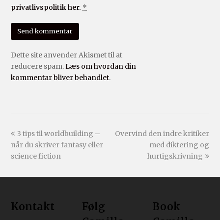
privatlivspolitik her.
*
Dette site anvender Akismet til at
reducere spam.
Læs om hvordan din
kommentar bliver behandlet
.
3 tips til worldbuilding –
Overvind den indre kritiker
når du skriver fantasy eller
med diktering og
science fiction
hurtigskrivning
Kontakt
Følg
Book