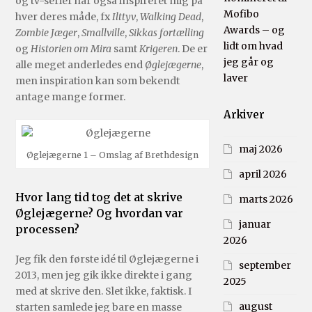
og tv-serier har også inspireret mig på
Mofibo
hver deres måde, fx
Ilttyv
,
Walking Dead
,
Awards – og
Zombie Jæger
,
Smallville
,
Sikkas fortælling
lidt om hvad
og
Historien om Mira
samt
Krigeren
. De er
jeg går og
alle meget anderledes end
Øglejægerne
,
laver
men inspiration kan som bekendt
antage mange former.
Arkiver
maj 2026
Øglejægerne 1 – Omslag af Brethdesign
april 2026
Hvor lang tid tog det at skrive
marts 2026
Øglejægerne? Og hvordan var
januar
processen?
2026
Jeg fik den første idé til Øglejægerne i
september
2013, men jeg gik ikke direkte i gang
2025
med at skrive den. Slet ikke, faktisk. I
august
starten samlede jeg bare en masse