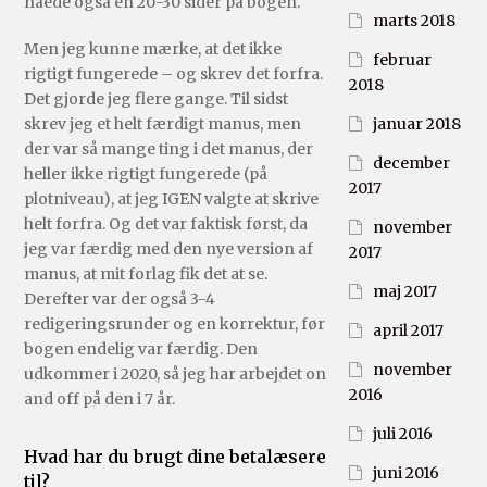
nåede også en 20-30 sider på bogen.
marts 2018
Men jeg kunne mærke, at det ikke
februar
rigtigt fungerede – og skrev det forfra.
2018
Det gjorde jeg flere gange. Til sidst
skrev jeg et helt færdigt manus, men
januar 2018
der var så mange ting i det manus, der
december
heller ikke rigtigt fungerede (på
2017
plotniveau), at jeg IGEN valgte at skrive
helt forfra. Og det var faktisk først, da
november
jeg var færdig med den nye version af
2017
manus, at mit forlag fik det at se.
maj 2017
Derefter var der også 3-4
redigeringsrunder og en korrektur, før
april 2017
bogen endelig var færdig. Den
november
udkommer i 2020, så jeg har arbejdet on
2016
and off på den i 7 år.
juli 2016
Hvad har du brugt dine betalæsere
juni 2016
til?