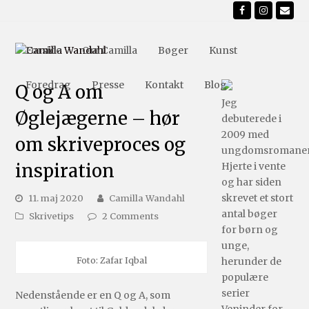
Facebook
Instagr
Ema
Forside
Om Camilla
Bøger
Kunst
Foredrag
Presse
Kontakt
Blog
Q og A om
Jeg
Øglejægerne – hør
debuterede i
2009 med
om skriveproces og
ungdomsromane
inspiration
Hjerte i vente
og har siden
skrevet et stort
11. maj 2020
Camilla Wandahl
antal bøger
Skrivetips
2 Comments
for børn og
unge,
Foto: Zafar Iqbal
herunder de
populære
serier
Nedenstående er en Q og A, som