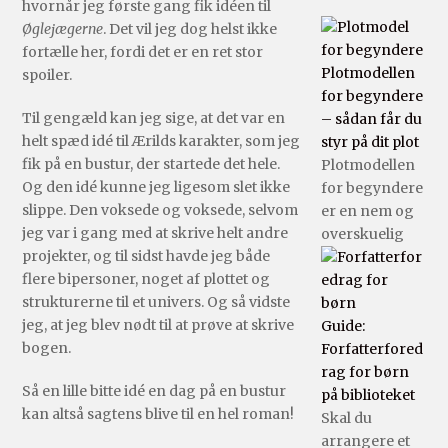
hvornår jeg første gang fik idéen til
Øglejægerne
. Det vil jeg dog helst ikke
fortælle her, fordi det er en ret stor
Plotmodellen
spoiler.
for begyndere
Til gengæld kan jeg sige, at det var en
– sådan får du
helt spæd idé til Ærilds karakter, som jeg
styr på dit plot
fik på en bustur, der startede det hele.
Plotmodellen
Og den idé kunne jeg ligesom slet ikke
for begyndere
slippe. Den voksede og voksede, selvom
er en nem og
jeg var i gang med at skrive helt andre
overskuelig
projekter, og til sidst havde jeg både
flere bipersoner, noget af plottet og
strukturerne til et univers. Og så vidste
jeg, at jeg blev nødt til at prøve at skrive
Guide:
bogen.
Forfatterfored
rag for børn
Så en lille bitte idé en dag på en bustur
på biblioteket
kan altså sagtens blive til en hel roman!
Skal du
arrangere et