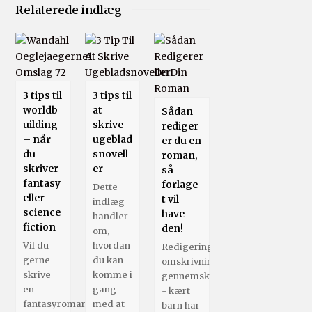
Relaterede indlæg
3 tips til
3 tips til
worldb
at
Sådan
uilding
skrive
rediger
– når
ugeblad
er du en
du
snovell
roman,
skriver
er
så
fantasy
forlage
Dette
eller
t vil
indlæg
science
have
handler
fiction
den!
om,
Vil du
hvordan
Redigering,
gerne
du kan
omskrivning,
skrive
komme i
gennemskrivning
en
gang
- kært
fantasyroman?
med at
barn har