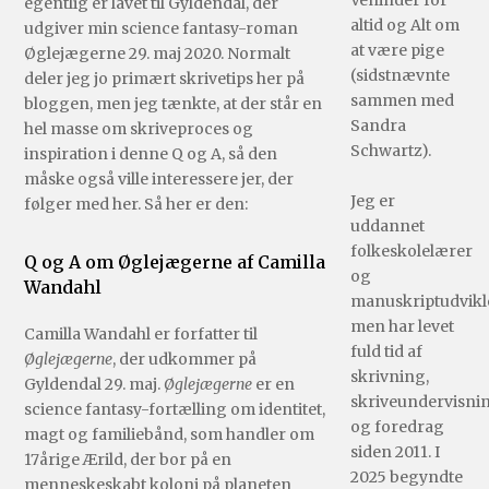
Veninder for
egentlig er lavet til Gyldendal, der
altid og Alt om
udgiver min science fantasy-roman
at være pige
Øglejægerne 29. maj 2020. Normalt
(sidstnævnte
deler jeg jo primært skrivetips her på
sammen med
bloggen, men jeg tænkte, at der står en
Sandra
hel masse om skriveproces og
Schwartz).
inspiration i denne Q og A, så den
måske også ville interessere jer, der
Jeg er
følger med her. Så her er den:
uddannet
folkeskolelærer
Q og A om Øglejægerne af Camilla
og
Wandahl
manuskriptudvikle
men har levet
Camilla Wandahl er forfatter til
fuld tid af
Øglejægerne
, der udkommer på
skrivning,
Gyldendal 29. maj.
Øglejægerne
er en
skriveundervisni
science fantasy-fortælling om identitet,
og foredrag
magt og familiebånd, som handler om
siden 2011. I
17årige Ærild, der bor på en
2025 begyndte
menneskeskabt koloni på planeten