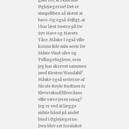
Øglejægerne! Det er
simpelthen så skønt at
høre. Og også dejligt, at
I har læst Søstre på De
Syv Have og Havets
Tåre. Måske I også ville
kunne lide min serie De
Sidste Vind-ulve og
Tvllingefuglene, som
jeg har skrevet sammen
med Kirsten Wandahl?
Måske også serierne af
Nicole Boyle Rødtnes fx
Eleverskud/Elverdans
ville være jeres smag?
Jeg er ved at lægge
sidste hånd på andet
bind i Øglejægerne.
Den blev ret forsinket