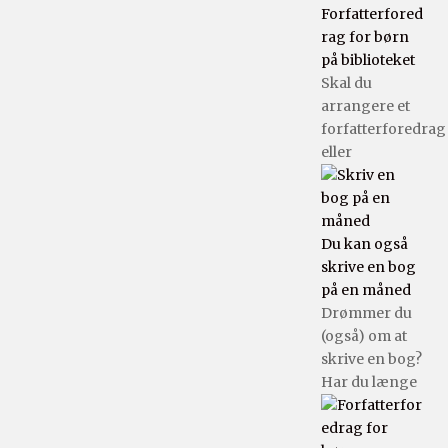
Forfatterfored
rag for børn
på biblioteket
Skal du
arrangere et
forfatterforedrag
eller
Du kan også
skrive en bog
på en måned
Drømmer du
(også) om at
skrive en bog?
Har du længe