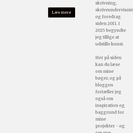
skrivning,
skriveundervisni
Læs mere
og foredrag
siden 2011. I
2025 begyndte
jeg tillige at
udstille kunst.
Her på siden
kan du læse
om mine
bøger, og på
bloggen
fortæller jeg
også om
inspiration og
baggrund for
mine
projekter - og
om nye