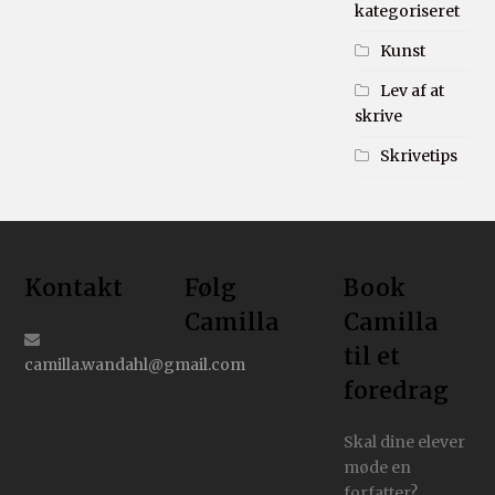
kategoriseret
Kunst
Lev af at
skrive
Skrivetips
Kontakt
Følg
Book
Camilla
Camilla
til et
camilla.wandahl@gmail.com
foredrag
Skal dine elever
møde en
forfatter?