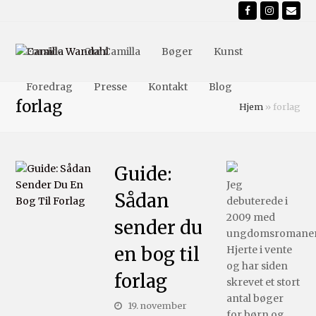
Facebook
Instagr
Ema
Forside
Om Camilla
Bøger
Kunst
Foredrag
Presse
Kontakt
Blog
forlag
Hjem
»
forlag
Guide:
Jeg
Sådan
debuterede i
2009 med
sender du
ungdomsromane
en bog til
Hjerte i vente
og har siden
forlag
skrevet et stort
antal bøger
19. november
for børn og