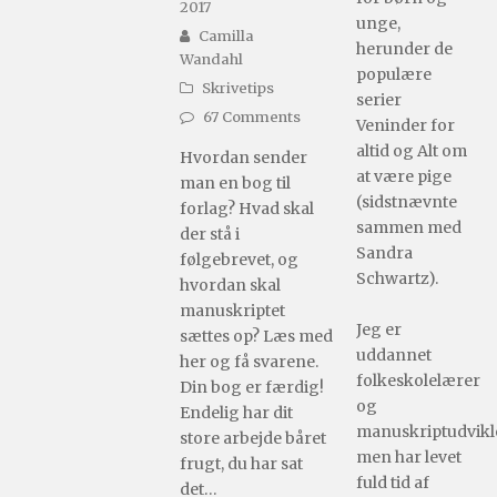
2017
unge,
Camilla
herunder de
Wandahl
populære
Skrivetips
serier
67 Comments
Veninder for
altid og Alt om
Hvordan sender
at være pige
man en bog til
(sidstnævnte
forlag? Hvad skal
sammen med
der stå i
Sandra
følgebrevet, og
Schwartz).
hvordan skal
manuskriptet
Jeg er
sættes op? Læs med
uddannet
her og få svarene.
folkeskolelærer
Din bog er færdig!
og
Endelig har dit
manuskriptudvikle
store arbejde båret
men har levet
frugt, du har sat
fuld tid af
det…