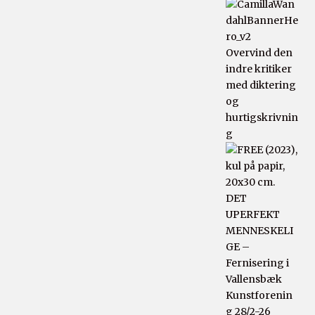
Overvind den
indre kritiker
med diktering
og
hurtigskrivnin
g
DET
UPERFEKT
MENNESKELI
GE –
Fernisering i
Vallensbæk
Kunstforenin
g 28/2-26