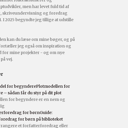
dannet folkeskolelærer og
tudvikler, men har levet fuld tid af
, skriveundervisning og foredrag
. I 2025 begyndte jeg tillige at udstille
den kan du læse om mine bøger, og på
ortæller jeg også om inspiration og
 for mine projekter - og om nye
på vej.
er
Plotmodellen for
 – sådan får du styr på dit plot
llen for begyndere er en nem og
lig
Guide:
foredrag for børn på biblioteket
rrangere et forfatterforedrag eller