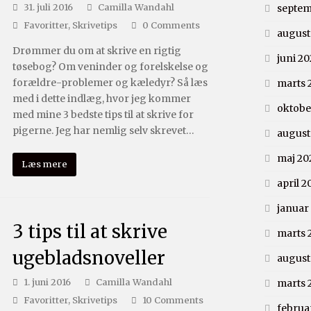
31. juli 2016
Camilla Wandahl
septem
Favoritter
,
Skrivetips
0 Comments
august
Drømmer du om at skrive en rigtig
juni 20
tøsebog? Om veninder og forelskelse og
forældre-problemer og kæledyr? Så læs
marts 
med i dette indlæg, hvor jeg kommer
oktobe
med mine 3 bedste tips til at skrive for
pigerne. Jeg har nemlig selv skrevet…
august
maj 20
Læs mere
april 2
januar
3 tips til at skrive
marts 
ugebladsnoveller
august
1. juni 2016
Camilla Wandahl
marts 
Favoritter
,
Skrivetips
10 Comments
februa