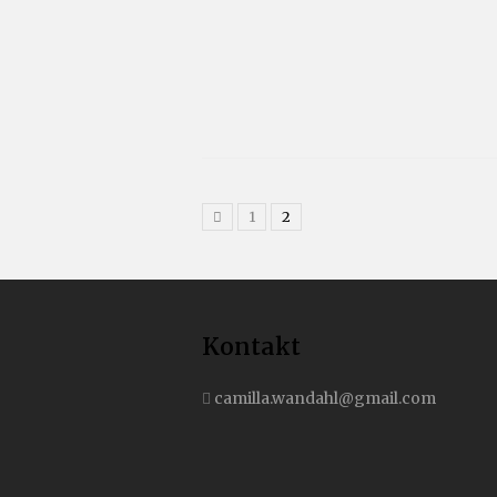
1
2
Kontakt
camilla.wandahl@gmail.com