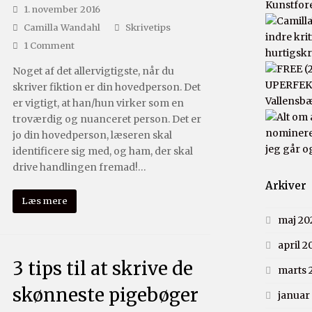
Kunstfor
1. november 2016
Camilla Wandahl
Skrivetips
indre kri
1 Comment
hurtigsk
Noget af det allervigtigste, når du
UPERFEKT
skriver fiktion er din hovedperson. Det
Vallensb
er vigtigt, at han/hun virker som en
troværdig og nuanceret person. Det er
nomineret
jo din hovedperson, læseren skal
jeg går o
identificere sig med, og ham, der skal
drive handlingen fremad!…
Arkiver
Læs mere
maj 20
april 2
3 tips til at skrive de
marts 
skønneste pigebøger
januar