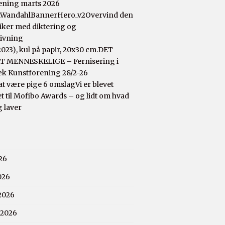
ening marts 2026
Overvind den
tiker med diktering og
rivning
DET
 MENNESKELIGE – Fernisering i
æk Kunstforening 28/2-26
Vi er blevet
 til Mofibo Awards – og lidt om hvad
g laver
26
026
2026
 2026