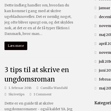
Dette indlæg handler om, hvordan du
januar
kan komme i gang med at skrive
ugebladsnoveller. Det er nemlig noget,
decemb
jeg ofte bliver spurgt om, og det skyldes
novemb
nok, at det er en af de få typer fiktion i
Danmark, hvor man…
maj 20
april 2
Læs mere
novem
juli 201
3 tips til at skrive en
juni 20
ungdomsroman
februa
1. februar 2016
Camilla Wandahl
maj 20
Skrivetips
1 Comment
Kategor
Dette er en guide til at skrive
ungdomsromaner - også kaldet YA. Jeg