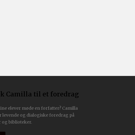
k Camilla til et foredrag
dine elever møde en forfatter? Camilla
r levende og dialogiske foredrag på
 og biblioteker.