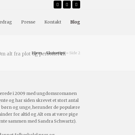
Facebook
Instagram
Email
edrag
Presse
Kontakt
Blog
Hjem
»
Skrivetips
»
Side 2
m alt fra plot og personer til
terede i 2009 med ungdomsromanen
ente og har siden skrevet et stort antal
r børn og unge, herunder de populære
ninder for altid og Alt om at være pige
vnte sammen med Sandra Schwartz).