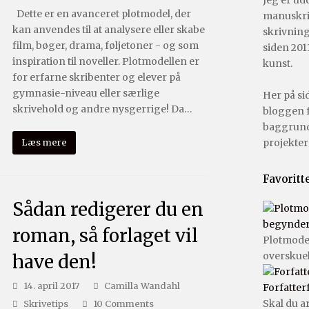
Jeg er ud
Dette er en avanceret plotmodel, der
manuskrip
kan anvendes til at analysere eller skabe
skrivning
film, bøger, drama, føljetoner - og som
siden 2011
inspiration til noveller. Plotmodellen er
kunst.
for erfarne skribenter og elever på
gymnasie-niveau eller særlige
Her på si
skrivehold og andre nysgerrige! Da…
bloggen f
baggrund
projekter 
Læs mere
Favoritt
Sådan redigerer du en
begyndere
roman, så forlaget vil
Plotmode
overskue
have den!
14. april 2017
Camilla Wandahl
Forfatter
Skal du a
Skrivetips
10 Comments