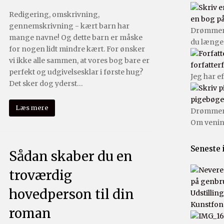
Redigering, omskrivning,
en bog p
gennemskrivning - kært barn har
Drømmer 
mange navne! Og dette barn er måske
du længe
for nogen lidt mindre kært. For ønsker
vi ikke alle sammen, at vores bog bare er
forfatter
perfekt og udgivelsesklar i første hug?
Jeg har e
Det sker dog yderst…
pigebøge
Læs mere
Drømmer d
Om venin
Seneste 
Sådan skaber du en
troværdig
hovedperson til din
Udstillin
Kunstfon
roman