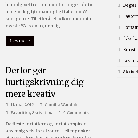
har udgivet tre romaner for unge - de to
Bøger
af dem dog før man rigtigt talte om YA
Favorit
som genre. Til efteråret udkommer min
nyeste YA-roman, nemlig…
Forfatt
Ikke k
Læs mere
Kunst
Lev af 
Derfor gør
Skrivet
hurtigskrivning dig
mere kreativ
11. maj 2015
Camilla Wandahl
Favoritter
,
Skrivetips
4 Comments
De fleste forfattere og forfatterspirer
anser sig selv for at være – eller ønsker