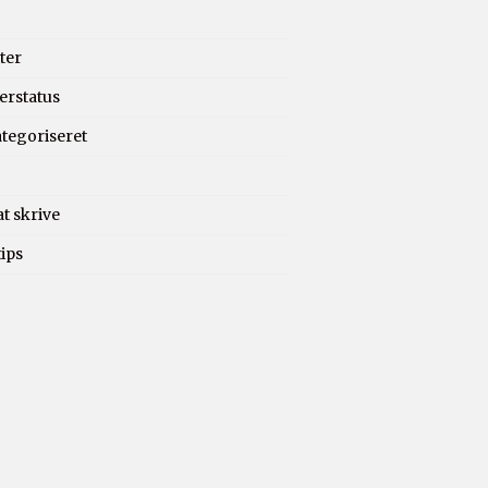
ter
erstatus
ategoriseret
at skrive
ips