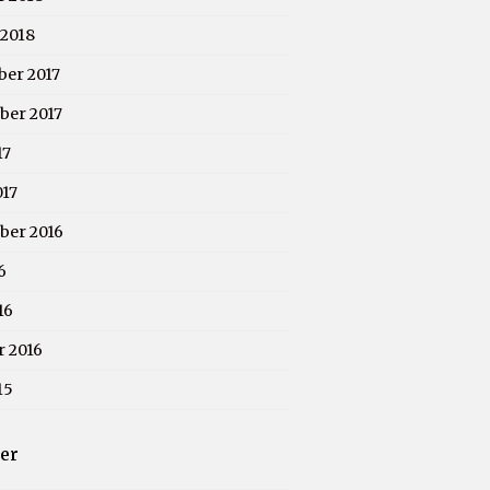
 2018
er 2017
er 2017
17
017
ber 2016
6
16
r 2016
15
ier