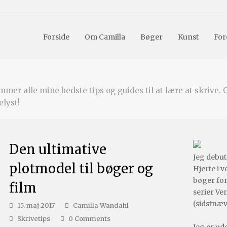
Forside
Om Camilla
Bøger
Kunst
For
mer alle mine bedste tips og guides til at lære at skrive. O
elyst!
Den ultimative
Jeg debu
plotmodel til bøger og
Hjerte i v
bøger fo
film
serier Ve
(sidstnæ
15. maj 2017
Camilla Wandahl
Skrivetips
0 Comments