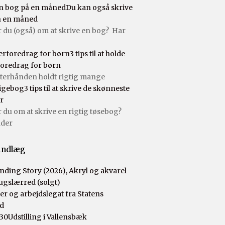
Du kan også skrive
å en måned
du (også) om at skrive en bog? Har
3 tips til at holde
foredrag for børn
fterhånden holdt rigtig mange
3 tips til at skrive de skønneste
r
u om at skrive en rigtig tøsebog?
der
indlæg
ger og arbejdslegat fra Statens
d
Udstilling i Vallensbæk