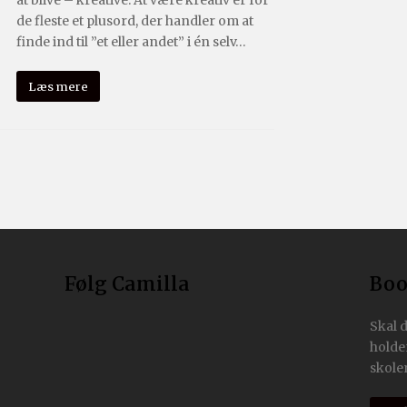
at blive – kreative. At være kreativ er for
de fleste et plusord, der handler om at
finde ind til ”et eller andet” i én selv…
Læs mere
Følg Camilla
Boo
Skal 
holde
skoler