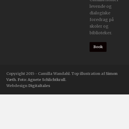
levende og
dialogiske
foredrag på
skoler og
biblioteker.
Book
Copyright 2015 - Camilla Wandahl. Top illustration af
Simon
Væth. Foto: Agnete Schlichtkrull.
Webdesign
Digitaltales