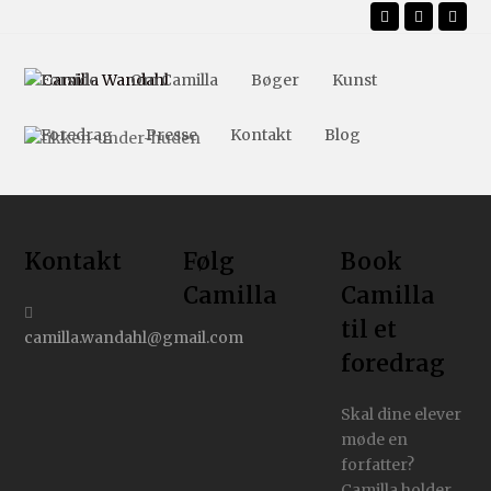
Facebook
Instagr
Emai
Forside
Om Camilla
Bøger
Kunst
Foredrag
Presse
Kontakt
Blog
Kontakt
Følg
Book
Camilla
Camilla
til et
camilla.wandahl@gmail.com
foredrag
Skal dine elever
møde en
forfatter?
Camilla holder