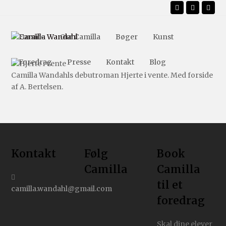
Facebook
Instagr
Emai
Forside
Om Camilla
Bøger
Kunst
Foredrag
Presse
Kontakt
Blog
Camilla Wandahls debutroman Hjerte i vente. Med forside
af A. Bertelsen.
Kontakt
Følg
Book
Camilla
Camilla
til et
camilla.wandahl@gmail.com
foredrag
Skal dine elever