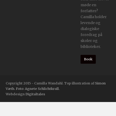
møde en
forfatter?
Camilla holder
levende og
dialogiske
foredrag på
skoler og
biblioteker.
Book
Copyright 2015 - Camilla Wandahl. Top illustration af
Simon
Væth. Foto: Agnete Schlichtkrull.
Webdesign
Digitaltales