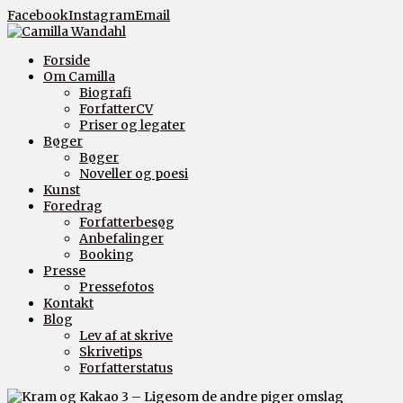
Facebook
Instagram
Email
Forside
Om Camilla
Biografi
ForfatterCV
Priser og legater
Bøger
Bøger
Noveller og poesi
Kunst
Foredrag
Forfatterbesøg
Anbefalinger
Booking
Presse
Pressefotos
Kontakt
Blog
Lev af at skrive
Skrivetips
Forfatterstatus