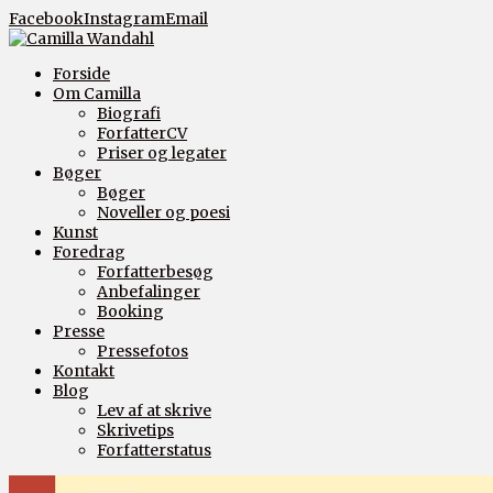
Facebook
Instagram
Email
Forside
Om Camilla
Biografi
ForfatterCV
Priser og legater
Bøger
Bøger
Noveller og poesi
Kunst
Foredrag
Forfatterbesøg
Anbefalinger
Booking
Presse
Pressefotos
Kontakt
Blog
Lev af at skrive
Skrivetips
Forfatterstatus