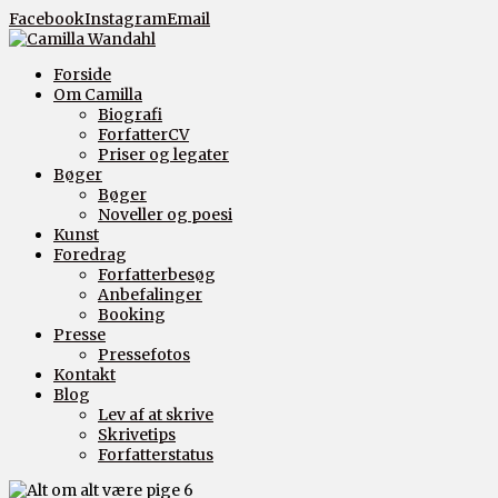
Facebook
Instagram
Email
Forside
Om Camilla
Biografi
ForfatterCV
Priser og legater
Bøger
Bøger
Noveller og poesi
Kunst
Foredrag
Forfatterbesøg
Anbefalinger
Booking
Presse
Pressefotos
Kontakt
Blog
Lev af at skrive
Skrivetips
Forfatterstatus