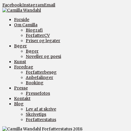
Facebook
Instagram
Email
Forside
Om Camilla
Biografi
ForfatterCV
Priser og legater
Bøger
Bøger
Noveller og poesi
Kunst
Foredrag
Forfatterbesøg
Anbefalinger
Booking
Presse
Pressefotos
Kontakt
Blog
Lev af at skrive
Skrivetips
Forfatterstatus